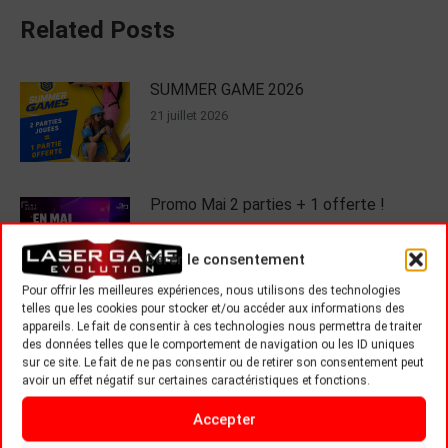
Related Posts
SUMMER GAME 2026
21 juillet 2026
Promo Mai 2 parties + 1 offerte !
27 avril 2026
Gérer le consentement
Pour offrir les meilleures expériences, nous utilisons des technologies
telles que les cookies pour stocker et/ou accéder aux informations des
C’EST AUSSI NOËL CHEZ LASER
appareils. Le fait de consentir à ces technologies nous permettra de traiter
GAME EVOLUTION
des données telles que le comportement de navigation ou les ID uniques
sur ce site. Le fait de ne pas consentir ou de retirer son consentement peut
21 décembre 2025
avoir un effet négatif sur certaines caractéristiques et fonctions.
Accepter
Black Friday 2025