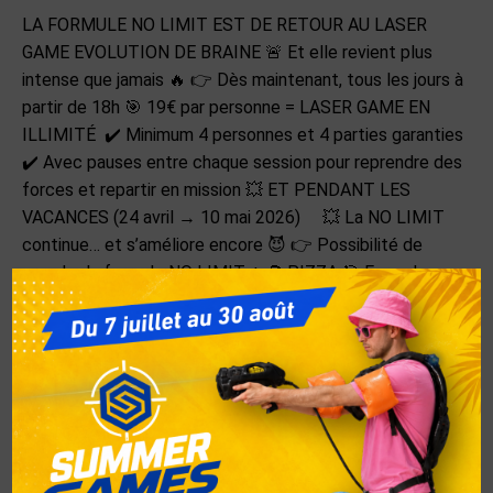
LA FORMULE NO LIMIT EST DE RETOUR AU LASER
GAME EVOLUTION DE BRAINE 🚨 Et elle revient plus
intense que jamais 🔥 👉 Dès maintenant, tous les jours à
partir de 18h 🎯 19€ par personne = LASER GAME EN
ILLIMITÉ ✔️ Minimum 4 personnes et 4 parties garanties
✔️ Avec pauses entre chaque session pour reprendre des
forces et repartir en mission 💥 ET PENDANT LES
VACANCES (24 avril → 10 mai 2026) 💥 La NO LIMIT
continue… et s’améliore encore 😈 👉 Possibilité de
prendre la formule NO LIMIT + 🍕 PIZZA 🎯 Formule
exceptionnelle à 29€ / personne 👉 Le moment parfait
pour venir entre amis, en famille ou entre collègues 🔥
Catégorie :
Non classé
Par
respbel
16 avril 2026
Laisser un commentaire