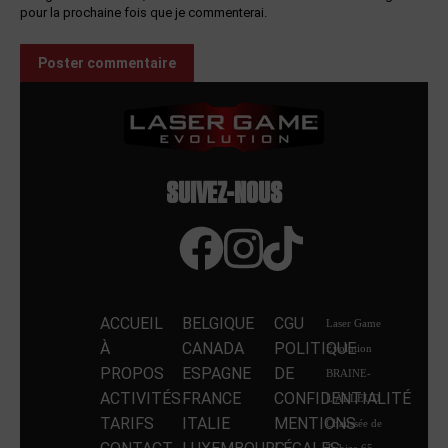
pour la prochaine fois que je commenterai.
Poster commentaire
SUIVEZ-NOUS
ACCUEIL
BELGIQUE
CGU
Laser Game
À
CANADA
POLITIQUE
Evolution
PROPOS
ESPAGNE
DE
BRAINE-
ACTIVITÉS
FRANCE
CONFIDENTIALITÉ
L'ALLEUD
TARIFS
ITALIE
MENTIONS
Chaussée de
Tubize 65