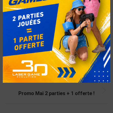
Auteur :
respbel
PRÉCÉDENT
C’EST AUSSI NOËL CHEZ LASER GAME
EVOLUTION
SUIVANT
Promo Mai 2 parties + 1 offerte !