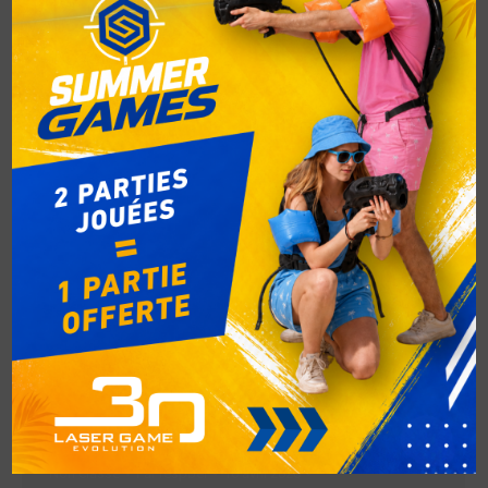
NO LIMIT !
Non classé
Par
respbel
16 avril 2026