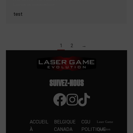
Laisser un commentaire
test
1
2
→
SUIVEZ-NOUS
ACCUEIL
BELGIQUE
CGU
Laser Game
À
CANADA
POLITIQUE
Evolution