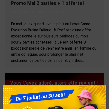
Promo Mai 2 parties + 1 offerte !
Non classé
Par
respbel
27 avril 2026
Laisser un commentaire
En mai, jouez quand il vous plaît au Laser Game
Evolution Braine l’Alleud 🎯 Profitez d’une offre
exceptionnelle sur plusieurs périodes du mois :
pour 2 parties achetées, la 3e est offerte 🎉
L’occasion idéale de venir entre amis, en famille ou
entre collègues pour prolonger le plaisir et
enchaîner les parties dans nos labyrinthes…