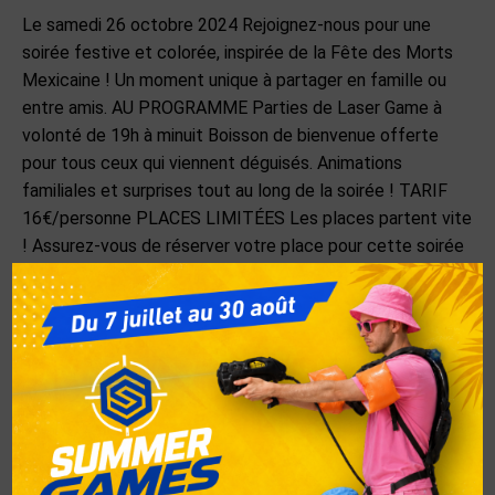
Le samedi 26 octobre 2024 Rejoignez-nous pour une
soirée festive et colorée, inspirée de la Fête des Morts
Mexicaine ! Un moment unique à partager en famille ou
entre amis. AU PROGRAMME Parties de Laser Game à
volonté de 19h à minuit Boisson de bienvenue offerte
pour tous ceux qui viennent déguisés. Animations
familiales et surprises tout au long de la soirée ! TARIF
16€/personne PLACES LIMITÉES Les places partent vite
! Assurez-vous de réserver votre place pour cette soirée
exceptionnelle et conviviale. Réservez dès maintenant !
Réservez en ligne maintenant ! Ou par téléphone au 02
270 35 17
Catégorie :
Non classé
Par
Jane Doe
25 septembre 2024
Laisser un commentaire