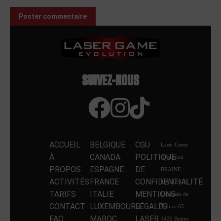
Poster commentaire
SUIVEZ-NOUS
ACCUEIL
BELGIQUE
CGU
Laser Game
À
CANADA
POLITIQUE
Evolution
PROPOS
ESPAGNE
DE
BRAINE-
ACTIVITÉS
FRANCE
CONFIDENTIALITÉ
L'ALLEUD
TARIFS
ITALIE
MENTIONS
Chaussée de
CONTACT
LUXEMBOURG
LÉGALES
Tubize 65
FAQ
MAROC
LASER
1420 Braine