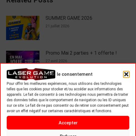
SUMMER GAME 2026
21 juillet 2026
Promo Mai 2 parties + 1 offerte !
27 avril 2026
Gérer le consentement
Pour offrir les meilleures expériences, nous utilisons des technologies
NO LIMIT !
telles que les cookies pour stocker et/ou accéder aux informations des
appareils. Le fait de consentir à ces technologies nous permettra de traiter
16 avril 2026
des données telles que le comportement de navigation ou les ID uniques
sur ce site. Le fait de ne pas consentir ou de retirer son consentement peut
avoir un effet négatif sur certaines caractéristiques et fonctions.
C’EST AUSSI NOËL CHEZ LASER
Accepter
GAME EVOLUTION